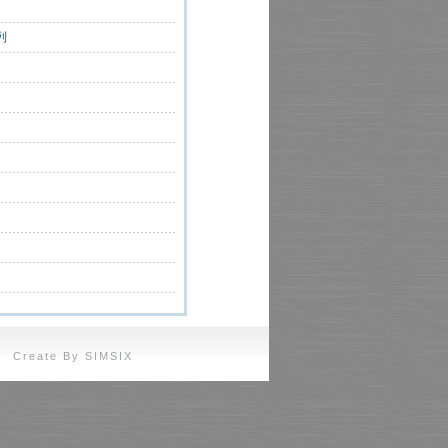
列
eate By SIMSIX