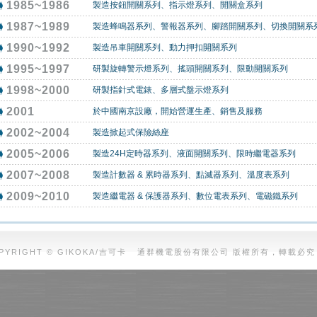
1985~1986
製造按鈕開關系列、指示燈系列、開關盒系列
1987~1989
製造蜂鳴器系列、警報器系列、腳踏開關系列、切換開關系
1990~1992
製造吊車開關系列、動力押扣開關系列
1995~1997
研製旋轉警示燈系列、搖頭開關系列、限動開關系列
1998~2000
研製指針式電錶、多層式盤示燈系列
2001
於中國南京設廠，開始營運生產、銷售及服務
2002~2004
製造掀起式保險絲座
2005~2006
製造24H定時器系列、液面開關系列、限時繼電器系列
2007~2008
製造計數器 & 累時器系列、點滅器系列、溫度表系列
2009~2010
製造繼電器 & 保護器系列、數位電表系列、電磁鐵系列
PYRIGHT © GIKOKA/吉可卡 通群機電股份有限公司 版權所有，轉載必究 Cr