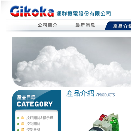
按鈕開關&指示燈
控制開關
控制器材