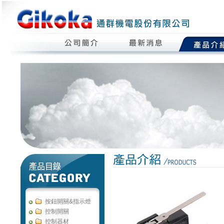
按鈕開關&指示燈
控制開關
控制器材