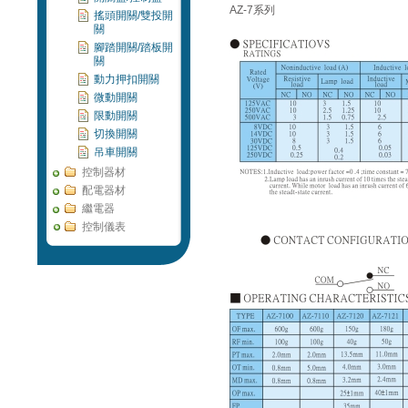
AZ-7系列
搖頭開關/雙投開
關
腳踏開關/踏板開
關
動力押扣開關
微動開關
限動開關
切換開關
吊車開關
控制器材
配電器材
繼電器
控制儀表